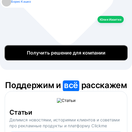
Борис Кашко
Юлия Изоитко
Александр Кулагин
Даниил Макаров
Екатерина Лазаренко
Юлия Изоитко
Получить решение для компании
Поддержим и
всё
расскажем
Статьи
Делимся новостями, историями клиентов и советами
про рекламные продукты и платформу Clickme