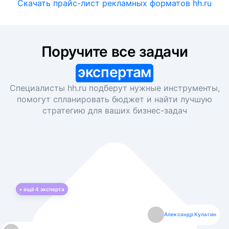
Скачать прайс-лист рекламных форматов hh.ru
Поручите все задачи
экспертам
Специалисты hh.ru подберут нужные инструменты,
помогут спланировать бюджет и найти лучшую
стратегию для ваших
бизнес-задач
+ ещё
4
эксперта
Екатерина Лазаренко
Александр Кулагин
Даниил Макаров
Борис Кашко
Юлия Изоитко