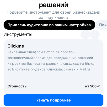
решений
Подберите инструмент для своей
бизнес-задачи
за пару кликов
Привлечь аудиторию по вашим настройкам
Пок
Инструменты
Инструменты
Инструменты
Виртуальный рекрутер
Clickme
Вакансия дня
Массовый подбор под ключ. Решите, сколько
Рекламная платформа от hh.ru: простой
Рекламный формат для вакансий на главной странице
кандидатов и когда вам нужно, и за дело возьмутся
технологичный сервис для продвижения вакансий
hh.ru. Увеличивает количество откликов
маркетологи, рекрутеры и проектные менеджеры
и проектов бизнеса на разных площадках: на hh.ru,
hh.ru с целым набором digital-инструментов
во ВКонтакте, Яндексе, Одноклассниках и Mail.ru
Стоимость:
от 200 000 ₽
Узнать подробнее
Стоимость:
от 500 ₽
Узнать подробнее
Узнать подробнее