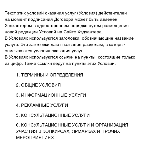
Текст этих условий оказания услуг (Условия) действителен
на момент подписания Договора может быть изменен
Хэдхантером в одностороннем порядке путем размещения
новой редакции Условий на Сайте Хэдхантера.
В Условиях используются заголовки, обозначающие название
услуги. Эти заголовки дают названия разделам, в которых
описываются условия оказания услуг.
В Условиях используются ссылки на пункты, состоящие только
из цифр. Такие ссылки ведут на пункты этих Условий.
1. ТЕРМИНЫ И ОПРЕДЕЛЕНИЯ
2. ОБЩИЕ УСЛОВИЯ
3. ИНФОРМАЦИОННЫЕ УСЛУГИ
1.1. Хэдхантер, или
Хэдхантер, ООО
4. РЕКЛАМНЫЕ УСЛУГИ
HeadHunter, или
«Хэдхантер», ИНН
2.1. Типы и статусы регистрации
5. КОНСУЛЬТАЦИОННЫЕ УСЛУГИ
Исполнитель
7718620740, адрес:
Типы регистрации
3.1. Предоставление доступа к базе данных
2.2. Активация услуг
6. КОНСУЛЬТАЦИОННЫЕ УСЛУГИ И ОРГАНИЗАЦИЯ
125047, г. Москва,
резюме с предложениями Соискателей
Описание и активация
УЧАСТИЯ В КОНКУРСАХ, ЯРМАРКАХ И ПРОЧИХ
2.1.1. Заказчику может быть присвоен один
4.0. Общие условия оказания рекламных услуг
внутригородская
о трудоустройстве с возможностью просмотра
МЕРОПРИЯТИЯХ
из Типов регистраций.
территория
4.0.1. Хэдхантер оказывает Заказчику услугу