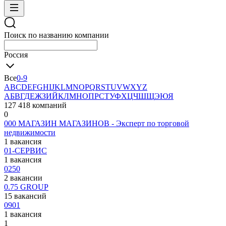
Поиск по названию компании
Россия
Все
0-9
A
B
C
D
E
F
G
H
I
J
K
L
M
N
O
P
Q
R
S
T
U
V
W
X
Y
Z
А
Б
В
Г
Д
Е
Ж
З
И
Й
К
Л
М
Н
О
П
Р
С
Т
У
Ф
Х
Ц
Ч
Ш
Щ
Э
Ю
Я
127 418 компаний
0
000 МАГАЗИН МАГАЗИНОВ - Эксперт по торговой
недвижимости
1 вакансия
01-СЕРВИС
1 вакансия
0250
2 вакансии
0.75 GROUP
15 вакансий
0901
1 вакансия
1