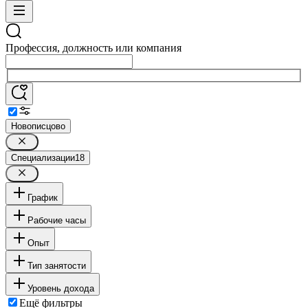
Профессия, должность или компания
Новописцово
Специализации
18
График
Рабочие часы
Опыт
Тип занятости
Уровень дохода
Ещё фильтры